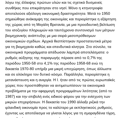
λόγω της έλλειψης πρώτων υλών και τις σχετικά δυσμενείς
συνθήκες που επικράτησαν στο νησί. Μόνο η κτηνοτροφία
αποτελούσε αξιόλογη οικονομική δραστηριότητα. Μετά το 1950
σημειώθηκε ανάκαμψη της οικονομίας και περιορίστηκε η εξάρτηση
της χώρας από τη Μεγάλη Βρετανία, με μια προοδευτική βελτίωση
του ισοζυγίου πληρωμών και ταυτόχρονα συντονισμό των μέτρων
βιομηχανικής ανάπτυξης με μια σειρά μεσοπρόθεσμων
οικονομικών σχεδίων. Αρχικά θεσπίστηκαν προστατευτικά μέτρα
για τη βιομηχανία καθώς και επενδυτικά κίνητρα. Στο σύνολο, τα
οικονομικά προγράμματα απέδωσαν λαμπρά αποτελέσματα: ο
ρυθμός αύξησης της παραγωγής πέρασε από το 0,7% της
περιόδου 1950-58 στο 4,1% της περιόδου 1958-68 ενώ τη
δεκαετία 1970-80 υπήρξε μια μικρή υποχώρηση, όπως άλλωστε
και σε ολόκληρο τον δυτικό κόσμο. Παράλληλα, περιορίστηκε η
μετανάστευση και η ανεργία. Η Ι. ήταν από τις πρώτες ευρωπαϊκές
χώρες που προσπάθησαν να αντιμετωπίσουν τα οικονομικά
προβλήματα με την εφαρμογή προγραμμάτων λιτότητας (από το
1987) και την επιβολή ενός ειδικού φόρου για την ενίσχυση των
μικρών επιχειρήσεων. Η δεκαετία του 1990 άλλαξε ριζικά την
ιρλανδική οικονομία προς το καλύτερο με εκπληκτικούς ρυθμούς,
έχοντας ως αποτέλεσμα να γίνεται λόγος για τη σμαραγδένια τίγρη,