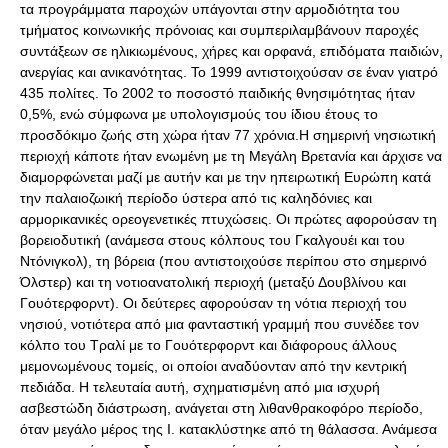
τα προγράμματα παροχών υπάγονται στην αρμοδιότητα του
τμήματος κοινωνικής πρόνοιας και συμπεριλαμβάνουν παροχές
συντάξεων σε ηλικιωμένους, χήρες και ορφανά, επιδόματα παιδιών,
ανεργίας και ανικανότητας. Το 1999 αντιστοιχούσαν σε έναν γιατρό
435 πολίτες. Το 2002 το ποσοστό παιδικής θνησιμότητας ήταν
0,5%, ενώ σύμφωνα με υπολογισμούς του ίδιου έτους το
προσδόκιμο ζωής στη χώρα ήταν 77 χρόνια.Η σημερινή νησιωτική
περιοχή κάποτε ήταν ενωμένη με τη Μεγάλη Βρετανία και άρχισε να
διαμορφώνεται μαζί με αυτήν και με την ηπειρωτική Ευρώπη κατά
την παλαιοζωική περίοδο ύστερα από τις καληδόνιες και
αρμορικανικές ορεογενετικές πτυχώσεις. Οι πρώτες αφορούσαν τη
βορειοδυτική (ανάμεσα στους κόλπους του Γκαλγουέι και του
Ντόνιγκολ), τη βόρεια (που αντιστοιχούσε περίπου στο σημερινό
Όλστερ) και τη νοτιοανατολική περιοχή (μεταξύ Δουβλίνου και
Γουότερφορντ). Οι δεύτερες αφορούσαν τη νότια περιοχή του
νησιού, νοτιότερα από μια φανταστική γραμμή που συνέδεε τον
κόλπο του Τραλί με το Γουότερφορντ και διάφορους άλλους
μεμονωμένους τομείς, οι οποίοι αναδύονταν από την κεντρική
πεδιάδα. Η τελευταία αυτή, σχηματισμένη από μια ισχυρή
ασβεστώδη διάστρωση, ανάγεται στη λιθανθρακοφόρο περίοδο,
όταν μεγάλο μέρος της Ι. κατακλύστηκε από τη θάλασσα. Ανάμεσα