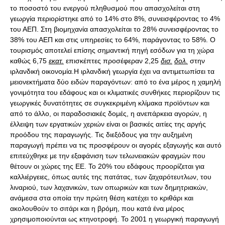
το ποσοστό του ενεργού πληθυσμού που απασχολείται στη
γεωργία περιορίστηκε από το 14% στο 8%, συνεισφέροντας το 4%
του ΑΕΠ. Στη βιομηχανία απασχολείται το 28% συνεισφέροντας το
38% του ΑΕΠ και στις υπηρεσίες το 64%, παράγοντας το 58%. Ο
τουρισμός αποτελεί επίσης σημαντική πηγή εσόδων για τη χώρα
καθώς 6,75
εκατ.
επισκέπτες προσέφεραν 2,25
δισ.
δολ.
στην
ιρλανδική οικονομία.Η ιρλανδική γεωργία έχει να αντιμετωπίσει τα
μειονεκτήματα δύο ειδών παραγόντων: από το ένα μέρος η χαμηλή
γονιμότητα του εδάφους και οι κλιματικές συνθήκες περιορίζουν τις
γεωργικές δυνατότητες σε συγκεκριμένη κλίμακα προϊόντων και
από το άλλο, οι παραδοσιακές δομές, η ανεπάρκεια αγορών, η
έλλειψη των εργατικών χεριών είναι οι βασικές αιτίες της αργής
προόδου της παραγωγής. Τις διεξόδους για την αυξημένη
παραγωγή πρέπει να τις προσφέρουν οι αγορές εξαγωγής και αυτό
επιτεύχθηκε με την εξαφάνιση των τελωνειακών φραγμών που
θέτουν οι χώρες της ΕΕ. Το 20% του εδάφους προορίζεται για
καλλιέργειες, όπως αυτές της πατάτας, των ζαχαρότευτλων, του
λιναριού, των λαχανικών, των οπωρικών και των δημητριακών,
ανάμεσα στα οποία την πρώτη θέση κατέχει το κριθάρι και
ακολουθούν το σιτάρι και η βρόμη, που κατά ένα μέρος
χρησιμοποιούνται ως κτηνοτροφή. Το 2001 η γεωργική παραγωγή