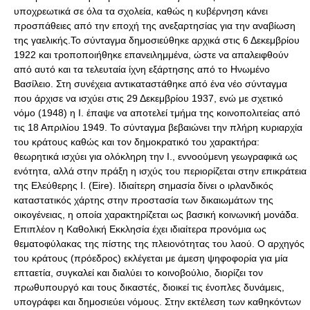
υποχρεωτικά σε όλα τα σχολεία, καθώς η κυβέρνηση κάνει
προσπάθειες από την εποχή της ανεξαρτησίας για την αναβίωση
της γαελικής.Το σύνταγμα δημοσιεύθηκε αρχικά στις 6 Δεκεμβρίου
1922 και τροποποιήθηκε επανειλημμένα, ώστε να απαλειφθούν
από αυτό και τα τελευταία ίχνη εξάρτησης από το Ηνωμένο
Βασίλειο. Στη συνέχεια αντικαταστάθηκε από ένα νέο σύνταγμα
που άρχισε να ισχύει στις 29 Δεκεμβρίου 1937, ενώ με σχετικό
νόμο (1948) η Ι. έπαψε να αποτελεί τμήμα της κοινοπολιτείας από
τις 18 Απριλίου 1949. Το σύνταγμα βεβαιώνει την πλήρη κυριαρχία
του κράτους καθώς και τον δημοκρατικό του χαρακτήρα:
θεωρητικά ισχύει για ολόκληρη την Ι., εννοούμενη γεωγραφικά ως
ενότητα, αλλά στην πράξη η ισχύς του περιορίζεται στην επικράτεια
της Ελεύθερης Ι. (Eire). Ιδιαίτερη σημασία δίνει ο ιρλανδικός
καταστατικός χάρτης στην προστασία των δικαιωμάτων της
οικογένειας, η οποία χαρακτηρίζεται ως βασική κοινωνική μονάδα.
Επιπλέον η Καθολική Εκκλησία έχει ιδιαίτερα προνόμια ως
θεματοφύλακας της πίστης της πλειονότητας του λαού. Ο αρχηγός
του κράτους (πρόεδρος) εκλέγεται με άμεση ψηφοφορία για μία
επταετία, συγκαλεί και διαλύει το κοινοβούλιο, διορίζει τον
πρωθυπουργό και τους δικαστές, διοικεί τις ένοπλες δυνάμεις,
υπογράφει και δημοσιεύει νόμους. Στην εκτέλεση των καθηκόντων