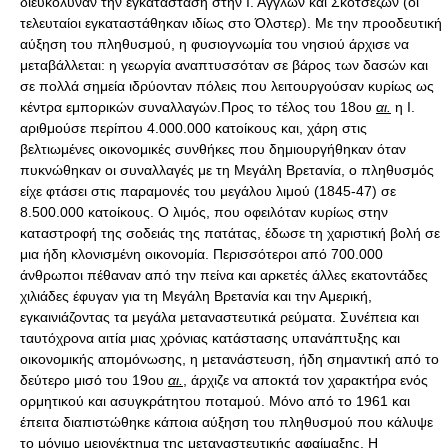
διευκόλυναν την εγκατάσταση στην Ι. Άγγλων και Σκοτσέζων (οι
τελευταίοι εγκαταστάθηκαν ιδίως στο Όλστερ). Με την προοδευτική
αύξηση του πληθυσμού, η φυσιογνωμία του νησιού άρχισε να
μεταβάλλεται: η γεωργία αναπτυσσόταν σε βάρος των δασών και
σε πολλά σημεία ιδρύονταν πόλεις που λειτουργούσαν κυρίως ως
κέντρα εμπορικών συναλλαγών.Προς το τέλος του 18ου
αι.
η Ι.
αριθμούσε περίπου 4.000.000 κατοίκους και, χάρη στις
βελτιωμένες οικονομικές συνθήκες που δημιουργήθηκαν όταν
πυκνώθηκαν οι συναλλαγές με τη Μεγάλη Βρετανία, ο πληθυσμός
είχε φτάσει στις παραμονές του μεγάλου λιμού (1845-47) σε
8.500.000 κατοίκους. Ο λιμός, που οφειλόταν κυρίως στην
καταστροφή της σοδειάς της πατάτας, έδωσε τη χαριστική βολή σε
μια ήδη κλονισμένη οικονομία. Περισσότεροι από 700.000
άνθρωποι πέθαναν από την πείνα και αρκετές άλλες εκατοντάδες
χιλιάδες έφυγαν για τη Μεγάλη Βρετανία και την Αμερική,
εγκαινιάζοντας τα μεγάλα μεταναστευτικά ρεύματα. Συνέπεια και
ταυτόχρονα αιτία μιας χρόνιας κατάστασης υπανάπτυξης και
οικονομικής απομόνωσης, η μετανάστευση, ήδη σημαντική από το
δεύτερο μισό του 19ου
αι.
, άρχιζε να αποκτά τον χαρακτήρα ενός
ορμητικού και ασυγκράτητου ποταμού. Μόνο από το 1961 και
έπειτα διαπιστώθηκε κάποια αύξηση του πληθυσμού που κάλυψε
το μόνιμο μειονέκτημα της μεταναστευτικής αφαίμαξης. Η