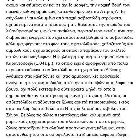
ακόμα και σήμερα, αν και σε αχνές μορφές, την αρχική δομή των
ορεινών ευθυγραμμίσεων, κατευθυνόμενων από Δ προς Α. Τα
σύγκλινα είναι καλυμμένα από παχιά ασβεστώδη στρώματα,
σχηματισμένα κατά τη διείσδυση της θάλασσας την περίοδο του
λιθανθρακοφόρου, ενώ τα αντίκλινα, περισσότερο εκτεθειμένα στη
διαβρωτική ενέργεια που έχει αποσπάσει βαθμιαία το ασβεστώδες
κάλυμμα, φέρνουν στο φως τους σχιστολιθικούς, χαλαζιτικούς και
αμμολιθικούς σχηματισμούς οι οποίοι απαρτίζουν τον σκελετό
αυτών των αναγλύφων. Η ψηλότερη κορυφή του νησιού είναι το
Kαραντουοχίλ (1.041 μ.), το οποίο έχει διαμορφωθεί από παλιά
στρώματα κόκκινου ασβεστόλιθου, στη χερσόνησο Άιβεραχ.
Ανάμεσα στις καληδόνιες και στις αρμορικανικές οροσειρές
ανοίγεται η κεντρική πεδιάδα, από την οποία υψώνονται λόφοι και
βουνά, όχι πολύ εκτεταμένα ούτε αρκετά ψηλά, τα οποία
δημιουργήθηκαν κατά την αρμορικανική πτύχωση. Ωστόσο, οι
ασβεστόλιθοι αναδύονται σε ζώνες αρκετά περιορισμένες, εκτός
από μια λωρίδα στα Β και στα Ν της κολποειδούς εκβολής του
Σάνον. Σε όλες τις άλλες περιπτώσεις είναι καλυμμένοι από
μορενικούς σχηματισμούς του πλειστοκαίνου, που σε μερικές
ζώνες απαρτίζουν ένα αληθινό προσχωσιγενές κάλυμμα, στην
αποσύνθεση του οποίου οφείλονται τα ιδιαίτερα εύφορα εδάφη,