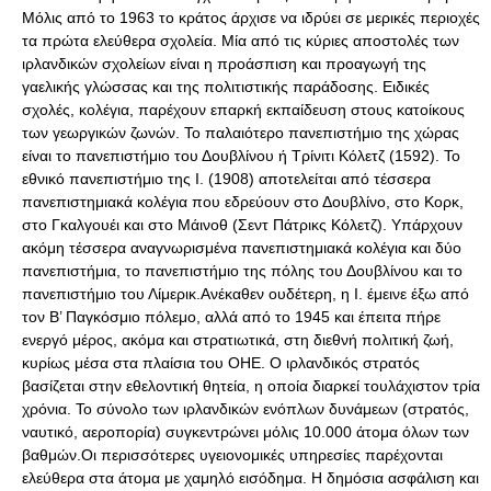
Μόλις από το 1963 το κράτος άρχισε να ιδρύει σε μερικές περιοχές
τα πρώτα ελεύθερα σχολεία. Μία από τις κύριες αποστολές των
ιρλανδικών σχολείων είναι η προάσπιση και προαγωγή της
γαελικής γλώσσας και της πολιτιστικής παράδοσης. Ειδικές
σχολές, κολέγια, παρέχουν επαρκή εκπαίδευση στους κατοίκους
των γεωργικών ζωνών. Το παλαιότερο πανεπιστήμιο της χώρας
είναι το πανεπιστήμιο του Δουβλίνου ή Tρίνιτι Kόλετζ (1592). Το
εθνικό πανεπιστήμιο της Ι. (1908) αποτελείται από τέσσερα
πανεπιστημιακά κολέγια που εδρεύουν στο Δουβλίνο, στο Κορκ,
στο Γκαλγουέι και στο Μάινοθ (Σεντ Πάτρικς Κόλετζ). Υπάρχουν
ακόμη τέσσερα αναγνωρισμένα πανεπιστημιακά κολέγια και δύο
πανεπιστήμια, το πανεπιστήμιο της πόλης του Δουβλίνου και το
πανεπιστήμιο του Λίμερικ.Ανέκαθεν ουδέτερη, η Ι. έμεινε έξω από
τον Β’ Παγκόσμιο πόλεμο, αλλά από το 1945 και έπειτα πήρε
ενεργό μέρος, ακόμα και στρατιωτικά, στη διεθνή πολιτική ζωή,
κυρίως μέσα στα πλαίσια του ΟΗΕ. Ο ιρλανδικός στρατός
βασίζεται στην εθελοντική θητεία, η οποία διαρκεί τουλάχιστον τρία
χρόνια. Το σύνολο των ιρλανδικών ενόπλων δυνάμεων (στρατός,
ναυτικό, αεροπορία) συγκεντρώνει μόλις 10.000 άτομα όλων των
βαθμών.Οι περισσότερες υγειονομικές υπηρεσίες παρέχονται
ελεύθερα στα άτομα με χαμηλό εισόδημα. Η δημόσια ασφάλιση και