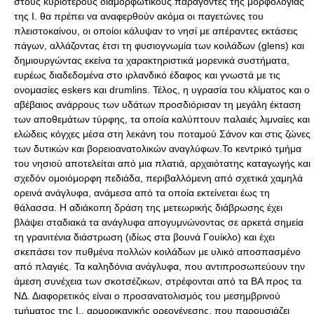
στους κυριότερους διαμορφωτικούς παράγοντες της μορφολογίας
της Ι. θα πρέπει να αναφερθούν ακόμα οι παγετώνες του
πλειστοκαίνου, οι οποίοι κάλυψαν το νησί με απέραντες εκτάσεις
πάγων, αλλάζοντας έτσι τη φυσιογνωμία των κοιλάδων (glens) και
δημιουργώντας εκείνα τα χαρακτηριστικά μορενικά συστήματα,
ευρέως διαδεδομένα στο ιρλανδικό έδαφος και γνωστά με τις
ονομασίες eskers και drumlins. Τέλος, η υγρασία του κλίματος και ο
αβέβαιος ανάρρους των υδάτων προσδιόρισαν τη μεγάλη έκταση
των αποθεμάτων τύρφης, τα οποία καλύπτουν παλαιές λιμναίες και
ελώδεις κόγχες μέσα στη λεκάνη του ποταμού Σάνον και στις ζώνες
των δυτικών και βορειοανατολικών αναγλύφων.Το κεντρικό τμήμα
του νησιού αποτελείται από μια πλατιά, αρχαιότατης καταγωγής και
σχεδόν ομοιόμορφη πεδιάδα, περιβαλλόμενη από σχετικά χαμηλά
ορεινά ανάγλυφα, ανάμεσα από τα οποία εκτείνεται έως τη
θάλασσα. Η αδιάκοπη δράση της μετεωρικής διάβρωσης έχει
βλάψει σταδιακά τα ανάγλυφα απογυμνώνοντας σε αρκετά σημεία
τη γρανιτένια διάστρωση (ιδίως στα βουνά Γουίκλο) και έχει
σκεπάσει τον πυθμένα πολλών κοιλάδων με υλικό αποσπασμένο
από πλαγιές. Τα καληδόνια ανάγλυφα, που αντιπροσωπεύουν την
άμεση συνέχεια των σκοτσέζικων, στρέφονται από τα ΒΑ προς τα
ΝΔ. Διαφορετικός είναι ο προσανατολισμός του μεσημβρινού
τμήματος της Ι., αρμορικανικής ορεογένεσης, που παρουσιάζει