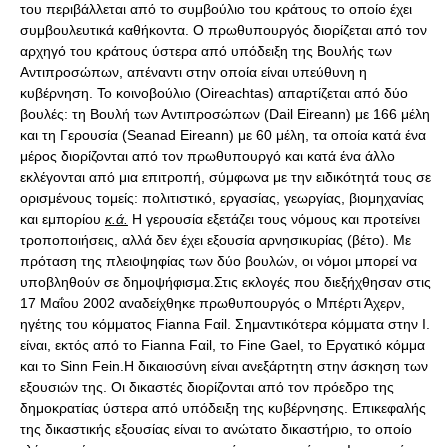
του περιβάλλεται από το συμβούλιο του κράτους το οποίο έχει
συμβουλευτικά καθήκοντα. Ο πρωθυπουργός διορίζεται από τον
αρχηγό του κράτους ύστερα από υπόδειξη της Βουλής των
Αντιπροσώπων, απέναντι στην οποία είναι υπεύθυνη η
κυβέρνηση. Το κοινοβούλιο (Oireachtas) απαρτίζεται από δύο
βουλές: τη Βουλή των Αντιπροσώπων (Dail Eireann) με 166 μέλη
και τη Γερουσία (Seanad Eireann) με 60 μέλη, τα οποία κατά ένα
μέρος διορίζονται από τον πρωθυπουργό και κατά ένα άλλο
εκλέγονται από μια επιτροπή, σύμφωνα με την ειδικότητά τους σε
ορισμένους τομείς: πολιτιστικό, εργασίας, γεωργίας, βιομηχανίας
και εμπορίου
κ.ά.
Η γερουσία εξετάζει τους νόμους και προτείνει
τροποποιήσεις, αλλά δεν έχει εξουσία αρνησικυρίας (βέτο). Με
πρόταση της πλειοψηφίας των δύο βουλών, οι νόμοι μπορεί να
υποβληθούν σε δημοψήφισμα.Στις εκλογές που διεξήχθησαν στις
17 Μαΐου 2002 αναδείχθηκε πρωθυπουργός ο Μπέρτι Άχερν,
ηγέτης του κόμματος Fianna Fαil. Σημαντικότερα κόμματα στην Ι.
είναι, εκτός από το Fianna Fαil, το Fine Gael, το Εργατικό κόμμα
και το Sinn Fein.Η δικαιοσύνη είναι ανεξάρτητη στην άσκηση των
εξουσιών της. Οι δικαστές διορίζονται από τον πρόεδρο της
δημοκρατίας ύστερα από υπόδειξη της κυβέρνησης. Επικεφαλής
της δικαστικής εξουσίας είναι το ανώτατο δικαστήριο, το οποίο