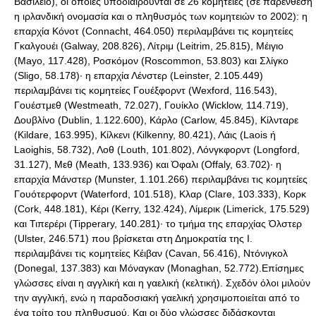
Βασίλειο), οι οποίες υποδιαιρούνται σε 26 κομητείες (σε παρένθεση
η ιρλανδική ονομασία και ο πληθυσμός των κομητειών το 2002): η
επαρχία Κόνοτ (Connacht, 464.050) περιλαμβάνει τις κομητείες
Γκαλγουέι (Galway, 208.826), Λίτριμ (Leitrim, 25.815), Μέιγιο
(Mayo, 117.428), Ροσκόμον (Roscommon, 53.803) και Σλίγκο
(Sligo, 58.178)· η επαρχία Λένστερ (Leinster, 2.105.449)
περιλαμβάνει τις κομητείες Γουέξφορντ (Wexford, 116.543),
Γουέστμεθ (Westmeath, 72.027), Γουίκλο (Wicklow, 114.719),
Δουβλίνο (Dublin, 1.122.600), Κάρλο (Carlow, 45.845), Κίλνταρε
(Kildare, 163.995), Κίλκενι (Kilkenny, 80.421), Λάις (Laois ή
Laoighis, 58.732), Λοθ (Louth, 101.802), Λόνγκφορντ (Longford,
31.127), Μεθ (Meath, 133.936) και Όφαλι (Offaly, 63.702)· η
επαρχία Μάνστερ (Munster, 1.101.266) περιλαμβάνει τις κομητείες
Γουότερφορντ (Waterford, 101.518), Κλαρ (Clare, 103.333), Κορκ
(Cork, 448.181), Κέρι (Kerry, 132.424), Λίμερικ (Limerick, 175.529)
και Τιπερέρι (Tipperary, 140.281)· το τμήμα της επαρχίας Όλστερ
(Ulster, 246.571) που βρίσκεται στη Δημοκρατία της Ι.
περιλαμβάνει τις κομητείες Κέιβαν (Cavan, 56.416), Ντόνιγκολ
(Donegal, 137.383) και Μόναγκαν (Monaghan, 52.772).Επίσημες
γλώσσες είναι η αγγλική και η γαελική (κελτική). Σχεδόν όλοι μιλούν
την αγγλική, ενώ η παραδοσιακή γαελική χρησιμοποιείται από το
ένα τρίτο του πληθυσμού. Και οι δύο γλώσσες διδάσκονται