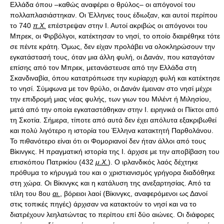
Ελλάδα όπου –καθώς αναφέρει ο θρύλος– οι απόγονοί του
πολλαπλασιάστηκαν. Οι Έλληνες τους έδιωξαν, και αυτοί περίπου
το 740
π.Χ.
επέστρεψαν στην Ι. Αυτοί ακριβώς οι απόγονοι του
Mπρεκ, οι Φιρβόλγοι, κατέκτησαν το νησί, το οποίο διαιρέθηκε τότε
σε πέντε κράτη. Όμως, δεν είχαν προλάβει να ολοκληρώσουν την
εγκατάστασή τους, όταν μια άλλη φυλή, οι Δανάν, που καταγόταν
επίσης από τον Mπρεκ, μετανάστευσε από την Ελλάδα στη
Σκανδιναβία, όπου κατατρόπωσε την κυρίαρχη φυλή και κατέκτησε
το νησί. Σύμφωνα με τον θρύλο, οι Δανάν έμειναν στο νησί μέχρι
την επιδρομή μιας νέας φυλής, των γιων του Mιλέντ ή Mιλησίου,
μετά από την οποία εγκαταστάθηκαν στην Ι. ειρηνικά οι Πίκτοι από
τη Σκοτία. Σήμερα, τίποτε από αυτά δεν έχει απόλυτα εξακριβωθεί
και πολύ λιγότερο η ιστορία του Έλληνα κατακτητή Παρθολάνου.
Το πιθανότερο είναι ότι οι Φομοριανοί δεν ήταν άλλοι από τους
Βίκινγκς. Η πραγματική ιστορία της Ι. άρχισε με την αποβίβαση του
επισκόπου Πατρικίου (432
μ.Χ.
). Ο ιρλανδικός λαός δέχτηκε
πρόθυμα το κήρυγμά του και ο χριστιανισμός γρήγορα διαδόθηκε
στη χώρα. Οι Βίκινγκς και η κατάλυση της ανεξαρτησίας. Από τα
τέλη του 8ου
αι.
, βόρειοι λαοί (Βίκινγκς, αναφερόμενοι ως Δανοί
στις τοπικές πηγές) άρχισαν να κατακτούν το νησί και να το
διατρέχουν λεηλατώντας το περίπου επί δύο αιώνες. Οι διάφορες