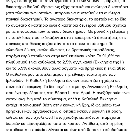
ελέγχει επίσης και τη συνταγματικότητα των νόμων. Ιεραρχικά, τα
δικαστήρια διαβαθμίζονται ως εξής: τοπικά και ανώτερα δικαστήρια
(στα πλαίσια των οποίων μπορούν να συσταθούν τα ανώτερα
ποινικά δικαστήρια). Το ανώτερο δικαστήριο, το εφετείο και το ίδιο
το ανώτατο δικαστήριο είναι δικαστήρια δευτέρου βαθμού σχετικά
με τις αποφάσεις των τοπικών δικαστηρίων. Με μοναδική εξαίρεση
τις υποθέσεις που εκδικάζονται στα περιφερειακά δικαστήρια, στις
ποινικές υποθέσεις ισχύει πάντοτε το ορκωτό σύστημα. Το
ιρλανδικό δίκαιο, ακολουθώντας τις βρετανικές παραδόσεις,
παρέχει ευρύ περιθώριο στην κατ’ επιείκεια κρίση.Το 91,6% του
πληθυσμού είναι καθολικοί, το 2,5% αγγλικανοί (Εκκλησία της Ι.)
και το 5,9% ακολουθούν άλλα δόγματα και θρησκείες ή είναι άθεοι.
Ο καθολικισμός αποτελεί μέρος της εθνικής ταυτότητας των
Ιρλανδών. Η Καθολική Εκκλησία δεν αντιμετωπίζει τη χώρα ως
πολιτικά διαιρεμένη. Το ίδιο ισχύει και με την Aγγλικανική Eκκλησία,
που έχει την έδρα της στη Βόρεια Ι., στο Aρμά. Η ανεξιθρησκία είναι
κατοχυρωμένη από το σύνταγμα, αλλά η Καθολική Εκκλησία
κατέχει προνομιακή θέση στην κοινωνική ζωή, ιδίως μέσω των
θρησκευτικών οργανώσεων, οι οποίες ασκούν μεγάλη επιρροή,
καθώς και των σχολείων.Η στοιχειώδης εκπαίδευση παρέχεται
δωρεάν και εξασφαλίζεται από το κράτος. Αντίθετα, από τη μέση
εκπαίδευση η παιδεία ελέγχεται κυρίως από θρησκευτικά ιδρύματα.