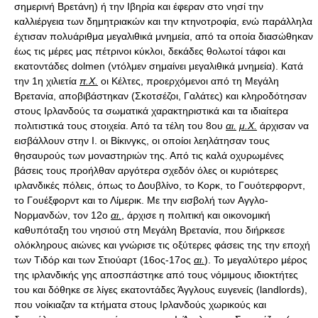
σημερινή Βρετάνη) ή την Ιβηρία και έφεραν στο νησί την
καλλιέργεια των δημητριακών και την κτηνοτροφία, ενώ παράλληλα
έχτισαν πολυάριθμα μεγαλιθικά μνημεία, από τα οποία διασώθηκαν
έως τις μέρες μας πέτρινοι κύκλοι, δεκάδες θολωτοί τάφοι και
εκατοντάδες dolmen (ντόλμεν σημαίνει μεγαλιθικά μνημεία). Κατά
την 1η χιλιετία
π.Χ.
οι Κέλτες, προερχόμενοι από τη Μεγάλη
Βρετανία, αποβιβάστηκαν (Σκοτσέζοι, Γαλάτες) και κληροδότησαν
στους Ιρλανδούς τα σωματικά χαρακτηριστικά και τα ιδιαίτερα
πολιτιστικά τους στοιχεία. Από τα τέλη του 8ου
αι.
μ.Χ.
άρχισαν να
εισβάλλουν στην Ι. οι Βίκινγκς, οι οποίοι λεηλάτησαν τους
θησαυρούς των μοναστηριών της. Από τις καλά οχυρωμένες
βάσεις τους προήλθαν αργότερα σχεδόν όλες οι κυριότερες
ιρλανδικές πόλεις, όπως το Δουβλίνο, το Κορκ, το Γουότερφορντ,
το Γουέξφορντ και το Λίμερικ. Με την εισβολή των Aγγλο-
Nορμανδών, τον 12ο
αι.
, άρχισε η πολιτική και οικονομική
καθυπόταξη του νησιού στη Μεγάλη Βρετανία, που διήρκεσε
ολόκληρους αιώνες και γνώρισε τις οξύτερες φάσεις της την εποχή
των Tιδόρ και των Στιούαρτ (16ος-17ος
αι.
). Το μεγαλύτερο μέρος
της ιρλανδικής γης αποσπάστηκε από τους νόμιμους ιδιοκτήτες
του και δόθηκε σε λίγες εκατοντάδες Άγγλους ευγενείς (landlords),
που νοίκιαζαν τα κτήματα στους Ιρλανδούς χωρικούς και