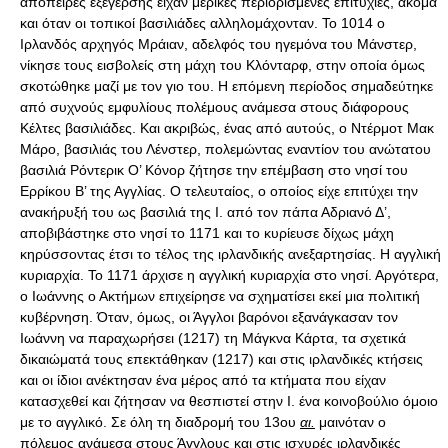
απόπειρες εξέγερσης είχαν μερικές περιορισμένες επιτυχίες, ακόμα
και όταν οι τοπικοί βασιλιάδες αλληλομάχονταν. Το 1014 ο
Ιρλανδός αρχηγός Mράιαν, αδελφός του ηγεμόνα του Mάνστερ,
νίκησε τους εισβολείς στη μάχη του Kλόνταρφ, στην οποία όμως
σκοτώθηκε μαζί με τον γιο του. Η επόμενη περίοδος σημαδεύτηκε
από συχνούς εμφυλίους πολέμους ανάμεσα στους διάφορους
Κέλτες βασιλιάδες. Και ακριβώς, ένας από αυτούς, ο Nτέρμοτ Mακ
Mάρο, βασιλιάς του Λένστερ, πολεμώντας εναντίον του ανώτατου
βασιλιά Ρόντερικ Ο’ Κόνορ ζήτησε την επέμβαση στο νησί του
Ερρίκου Β’ της Αγγλίας. Ο τελευταίος, ο οποίος είχε επιτύχει την
ανακήρυξή του ως βασιλιά της Ι. από τον πάπα Αδριανό Δ’,
αποβιβάστηκε στο νησί το 1171 και το κυρίευσε δίχως μάχη
κηρύσσοντας έτσι το τέλος της ιρλανδικής ανεξαρτησίας. Η αγγλική
κυριαρχία. Το 1171 άρχισε η αγγλική κυριαρχία στο νησί. Αργότερα,
ο Ιωάννης ο Ακτήμων επιχείρησε να σχηματίσει εκεί μια πολιτική
κυβέρνηση. Όταν, όμως, οι Άγγλοι βαρόνοι εξανάγκασαν τον
Ιωάννη να παραχωρήσει (1217) τη Μάγκνα Κάρτα, τα σχετικά
δικαιώματά τους επεκτάθηκαν (1217) και στις ιρλανδικές κτήσεις
και οι ίδιοι ανέκτησαν ένα μέρος από τα κτήματα που είχαν
κατασχεθεί και ζήτησαν να θεσπιστεί στην Ι. ένα κοινοβούλιο όμοιο
με το αγγλικό. Σε όλη τη διαδρομή του 13ου
αι.
μαινόταν ο
πόλεμος ανάμεσα στους Άγγλους και στις ισχυρές ιρλανδικές