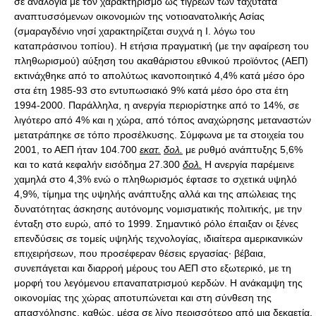
σε αναλογία με τον χαρακτηρισμό ως τίγρεων των ταχύτατα
αναπτυσσόμενων οικονομιών της νοτιοανατολικής Ασίας
(σμαραγδένιο νησί χαρακτηρίζεται συχνά η Ι. λόγω του
καταπράσινου τοπίου). Η ετήσια πραγματική (με την αφαίρεση του
πληθωρισμού) αύξηση του ακαθάριστου εθνικού προϊόντος (ΑΕΠ)
εκτινάχθηκε από το απολύτως ικανοποιητικό 4,4% κατά μέσο όρο
στα έτη 1985-93 στο εντυπωσιακό 9% κατά μέσο όρο στα έτη
1994-2000. Παράλληλα, η ανεργία περιορίστηκε από το 14%, σε
λιγότερο από 4% και η χώρα, από τόπος αναχώρησης μεταναστών
μετατράπηκε σε τόπο προσέλκυσης. Σύμφωνα με τα στοιχεία του
2001, το ΑΕΠ ήταν 104.700
εκατ.
δολ.
με ρυθμό ανάπτυξης 5,6%
και το κατά κεφαλήν εισόδημα 27.300
δολ.
Η ανεργία παρέμεινε
χαμηλά στο 4,3% ενώ ο πληθωρισμός έφτασε το σχετικά υψηλό
4,9%, τίμημα της υψηλής ανάπτυξης αλλά και της απώλειας της
δυνατότητας άσκησης αυτόνομης νομισματικής πολιτικής, με την
ένταξη στο ευρώ, από το 1999. Σημαντικό ρόλο έπαιξαν οι ξένες
επενδύσεις σε τομείς υψηλής τεχνολογίας, ιδιαίτερα αμερικανικών
επιχειρήσεων, που προσέφεραν θέσεις εργασίας· βέβαια,
συνεπάγεται και διαρροή μέρους του ΑΕΠ στο εξωτερικό, με τη
μορφή του λεγόμενου επαναπατρισμού κερδών. Η ανάκαμψη της
οικονομίας της χώρας αποτυπώνεται και στη σύνθεση της
απασχόλησης, καθώς, μέσα σε λίγο περισσότερο από μια δεκαετία,