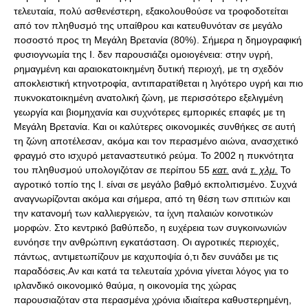
τελευταία, πολύ ασθενέστερη, εξακολουθούσε να τροφοδοτείται
από τον πληθυσμό της υπαίθρου και κατευθυνόταν σε μεγάλο
ποσοστό προς τη Μεγάλη Βρετανία (80%). Σήμερα η δημογραφική
φυσιογνωμία της Ι. δεν παρουσιάζει ομοιογένεια: στην υγρή,
ρημαγμένη και αραιοκατοικημένη δυτική περιοχή, με τη σχεδόν
αποκλειστική κτηνοτροφία, αντιπαρατίθεται η λιγότερο υγρή και πιο
πυκνοκατοικημένη ανατολική ζώνη, με περισσότερο εξελιγμένη
γεωργία και βιομηχανία και συχνότερες εμπορικές επαφές με τη
Μεγάλη Βρετανία. Και οι καλύτερες οικονομικές συνθήκες σε αυτή
τη ζώνη αποτέλεσαν, ακόμα και τον περασμένο αιώνα, ανασχετικό
φραγμό στο ισχυρό μεταναστευτικό ρεύμα. Το 2002 η πυκνότητα
του πληθυσμού υπολογιζόταν σε περίπου 55
κατ.
ανά
τ. χλμ.
Το
αγροτικό τοπίο της Ι. είναι σε μεγάλο βαθμό εκπολιτισμένο. Συχνά
αναγνωρίζονται ακόμα και σήμερα, από τη θέση των σπιτιών και
την κατανομή των καλλιεργειών, τα ίχνη παλαιών κοινοτικών
μορφών. Στο κεντρικό βαθύπεδο, η ευχέρεια των συγκοινωνιών
ευνόησε την ανθρώπινη εγκατάσταση. Οι αγροτικές περιοχές,
πάντως, αντιμετωπίζουν με καχυποψία ό,τι δεν συνάδει με τις
παραδόσεις.Αν και κατά τα τελευταία χρόνια γίνεται λόγος για το
ιρλανδικό οικονομικό θαύμα, η οικονομία της χώρας
παρουσιαζόταν στα περασμένα χρόνια ιδιαίτερα καθυστερημένη,