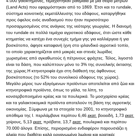
4.000 γαιοκτήμονες, τεμαχίστηκαν βαθμιαία με μια σειρά μέτρων
(Land Acts) που εφαρμόστηκαν από το 1869. Έτσι και το rundale,
σύστημα κοινοτικής εκμετάλλευσης του εδάφους, καταργήθηκε
προς όφελος ενός αναδασμού που ήταν περισσότερο
προσαρμοσμένος στις ανάγκες της νεότερης γεωργίας. Η διανομή
του rundale σε πολλά τεμάχια αγροτικού εδάφους, έτσι ώστε κάθε
κτηματίας να κατέχει ένα συνεχές τμήμα γης για καλλιέργεια ή για
βοσκότοπο, άφησε καταφανή ίχνη στο ιρλανδικό αγροτικό τοπίο,
το οποίο χαρακτηρίζεται από μακρές και στενές λωρίδες
χωρισμένες από αγκαθωτούς ή πέτρινους φράχτες. Τέλος, λιγοστά
είναι τα δάση, που καλύπτουν μόνο το 3% της συνολικής έκτασης
της χώρας.Η κτηνοτροφία έχει στη διάθεσή της άφθονους
βοσκότοπους (το 52% του συνολικού εδάφους της χώρας).
Μεγάλο μέρος των εξαγόμενων προϊόντων αποτελείται από ζώα και
κτηνοτροφικά προϊόντα, όπως το γάλα, τα λίπη, το
κονσερβοποιημένο κρέας και τα πουλερικά. Το μοσχαρίσιο κρέας
και τα γαλακτοκομικά προϊόντα αποτελούν τη βάση της αγροτικής
οικονομίας. Σύμφωνα με τα στοιχεία του 2001, το κτηνοτροφικό
απόθεμα της Ι. περιλάμβανε περίπου 6,46
εκατ.
βοοειδή, 1,73
εκατ.
χοίρους, 5,13
εκατ.
πρόβατα, 13,7
εκατ.
πουλερικά και περίπου
70.000 άλογα. Επίσης, περιορισμένο ενδιαφέρον παρουσιάζει η
αλιεία που διαθέτει καλά οργανωμένα λιμάνια και κρατικές