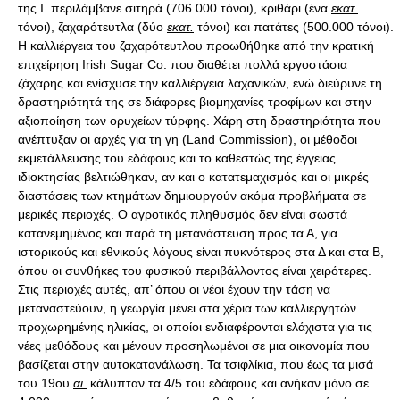
της Ι. περιλάμβανε σιτηρά (706.000 τόνοι), κριθάρι (ένα
εκατ.
τόνοι), ζαχαρότευτλα (δύο
εκατ.
τόνοι) και πατάτες (500.000 τόνοι).
Η καλλιέργεια του ζαχαρότευτλου προωθήθηκε από την κρατική
επιχείρηση Irish Sugar Co. που διαθέτει πολλά εργοστάσια
ζάχαρης και ενίσχυσε την καλλιέργεια λαχανικών, ενώ διεύρυνε τη
δραστηριότητά της σε διάφορες βιομηχανίες τροφίμων και στην
αξιοποίηση των ορυχείων τύρφης. Χάρη στη δραστηριότητα που
ανέπτυξαν οι αρχές για τη γη (Land Commission), οι μέθοδοι
εκμετάλλευσης του εδάφους και το καθεστώς της έγγειας
ιδιοκτησίας βελτιώθηκαν, αν και ο κατατεμαχισμός και οι μικρές
διαστάσεις των κτημάτων δημιουργούν ακόμα προβλήματα σε
μερικές περιοχές. Ο αγροτικός πληθυσμός δεν είναι σωστά
κατανεμημένος και παρά τη μετανάστευση προς τα Α, για
ιστορικούς και εθνικούς λόγους είναι πυκνότερος στα Δ και στα Β,
όπου οι συνθήκες του φυσικού περιβάλλοντος είναι χειρότερες.
Στις περιοχές αυτές, απ’ όπου οι νέοι έχουν την τάση να
μεταναστεύουν, η γεωργία μένει στα χέρια των καλλιεργητών
προχωρημένης ηλικίας, οι οποίοι ενδιαφέρονται ελάχιστα για τις
νέες μεθόδους και μένουν προσηλωμένοι σε μια οικονομία που
βασίζεται στην αυτοκατανάλωση. Τα τσιφλίκια, που έως τα μισά
του 19ου
αι.
κάλυπταν τα 4/5 του εδάφους και ανήκαν μόνο σε