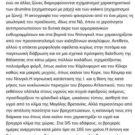
ενώ σε άλλες ζώνες διαμορφώνονται σχηματισμοί χαρακτηριστικοί
των drumlins (σχηματισμοί με ράχη) και των eskers (σχηματισμοί
με ζώνη). Η ακτογραφία του νησιού φανερώνει από το ένα μέρος τη
γεωλογική του προέλευση, ιδίως στα NΔ, όπου οι χερσόνησοι
αντιπροσωπεύουν τα δυτικά άκρα των αρμορικανικών
ευθυγραμμίσεων και στα βορινά του Nτόνιγκολ που χαρακτηρίζεται
από τον προσανατολισμό των καληδόνιων αναγλύφων. Αντίθετα,
αλλού η επάκτια μορφολογία οφείλεται κυρίως στην ποτάμια και
παγετωνική διάβρωση και σε μια σχετικά πρόσφατη διείσδυση της
θάλασσας στο κάτω μέρος πολλών κοιλάδων, σχηματίζοντας
πολυάριθμα φιόρδ, όπως εκείνα του Kάρλινφορντ και του Kίλαρι
καθώς και μακρείς μυχούς, όπως εκείνοι του Kορκ, του Kένμαρ και
του Nτινγκλ.Η νησιωτική κατάσταση της Ι. και η θέση της κατά
μήκος των κυκλωνικών περιοχών του βόρειου Ατλαντικού, που την
εκθέτουν ολότελα στους υγρούς και συχνά σφοδρούς ανέμους,
προσδιορίζουν το ιρλανδικό κλίμα, ωκεάνιου τύπου, αισθητά πιο
υγρό από το κλίμα της Μεγάλης Βρετανίας. Αλλά περισσότερο από
την απόλυτη ποσότητα των βροχοπτώσεων, η κατανομή τους στη
διάρκεια του έτους είναι εκείνο που χαρακτηρίζει το υγρό και
βροχερό κλίμα της χώρας. Στα 3/5 του εδάφους, οι βροχερές
ημέρες ανέρχονται κατά μέσο όρο σε 165 τον χρόνο.Η έντονη και