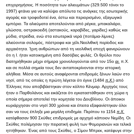
επιχορηγήσεις. Η ποσότητα των αλιευμάτων (329.500 τόνοι το
1997) φτάνει για να καλύψει απόλυτα τις ανάγκες της εσωτερικής
αγοράς και τροφοδοτεί ένα, έστω και περιορισμένο, εξαγωγικό
εμπόριο. Τα αλιεύματα αποτελούνται από ρέγκα, μπακαλιάρο,
γλώσσα, οστρακοειδή (αστακούς, καραβίδες, γαρίδες) καθώς και
μύδια, στρείδια, ενώ στα εσωτερικά νερά (ποτάμια-λίμνες)
αλιεύονται σολομός, πέστροφα και χέλι.Νεολιθική περίοδος και
αρχαιότητα. Ίχνη ανθρώπων από τη νεολιθική εποχή φανερώνουν
ότι η Ι. ήταν κατοικημένη από δασόβιες φυλές. Οι θρύλοι που
διατηρήθηκαν μέχρι σήμερα χρονολογούνται από τον 15ο
αι.
π.X.
και σε πολλά σημεία τους δεν ανταποκρίνονται στην ιστορική
αλήθεια. Μέσα σε αυτούς αναφέρονται επιδρομές ξένων λαών στο
νησί, από τις οποίες η πρώτη λέγεται ότι έγινε (1484
π.Χ.
) από
Έλληνες που αποβιβάστηκαν στον κόλπο Kένμαρ. Αρχηγός τους
ήταν ο Παρθολάνος και εικάζεται ότι εγκαταστάθηκαν στη χώρα η
οποία σήμερα αποτελεί την κομητεία του Δουβλίνου. Οι άποικοι
κυριάρχησαν στο νησί 300 χρόνια και έπειτα εξαφανίστηκαν όλοι
σαν να τους έπληξε μια μεγάλη επιδημία. Περίπου το 1154
π.Χ.
κατέφθασαν 900 Σκύθες επιδρομείς με αρχηγό κάποιον Nεμίδη. Οι
Σκύθες πολέμησαν την πειρατική φυλή των Φομοριανών και τελικά
ηττήθηκαν. Ένας από τους Σκύθες, ο Σίμον Mπρεκ, κατέφυγε στην