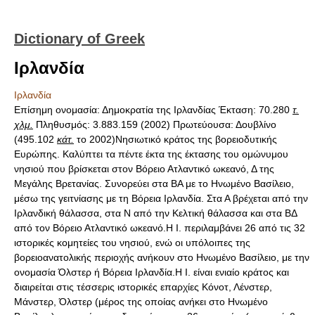
Dictionary of Greek
Ιρλανδία
Ιρλανδία
Επίσημη ονομασία: Δημοκρατία της Ιρλανδίας Έκταση: 70.280
τ.
χλμ.
Πληθυσμός: 3.883.159 (2002) Πρωτεύουσα: Δουβλίνο
(495.102
κάτ.
το 2002)Νησιωτικό κράτος της βορειοδυτικής
Ευρώπης. Καλύπτει τα πέντε έκτα της έκτασης του ομώνυμου
νησιού που βρίσκεται στον Βόρειο Ατλαντικό ωκεανό, Δ της
Μεγάλης Βρετανίας. Συνορεύει στα ΒΑ με το Ηνωμένο Βασίλειο,
μέσω της γειτνίασης με τη Βόρεια Ιρλανδία. Στα Α βρέχεται από την
Ιρλανδική θάλασσα, στα Ν από την Κελτική θάλασσα και στα ΒΔ
από τον Βόρειο Ατλαντικό ωκεανό.Η Ι. περιλαμβάνει 26 από τις 32
ιστορικές κομητείες του νησιού, ενώ οι υπόλοιπες της
βορειοανατολικής περιοχής ανήκουν στο Ηνωμένο Βασίλειο, με την
ονομασία Όλστερ ή Βόρεια Ιρλανδία.Η Ι. είναι ενιαίο κράτος και
διαιρείται στις τέσσερις ιστορικές επαρχίες Kόνοτ, Λένστερ,
Mάνστερ, Όλστερ (μέρος της οποίας ανήκει στο Ηνωμένο