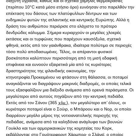
διάχυτη υγρασία, καθώς και οι σχετικά χαμηλές θερμοκρασίες
(περίπου 10°C κατά μέσο ετήσιο όρο) ευνόησαν στο παρελθόν την
επέκταση του δάσους των πλατύφυλλων δέντρων και των
ενδημικών φυτών της ατλαντικής και κεντρικής Ευρώπης. Αλλά η
δράση του ανθρώπου περιόρισε στο ελάχιστο το πρότερο
δενδρώδες κάλυμμα. Σήμερα κυριαρχούν οι μεγάλες χλοερές
εκτάσεις και οι τυρφώνες που παρέχουν καυσόξυλα, σχετικά
φθηνά, εκτός από τον γαιάνθρακα, ιδιαίτερα πολύτιμο σε περιοχές
τόσο πολύ αποδασωμένες. Τέλος, οι απέραντοι φυσικοί
βοσκότοποι καλύπτουν περισσότερη από τη μισή εδαφική
επιφάνεια και ευνοούν εξαιρετικά μία από τις κυριότερες
δραστηριότητες της ιρλανδικής οικονομίας, την
κτηνοτροφία.Προκειμένου να φτάσουν στη θάλασσα, οι ποταμοί
αναγκάζονται να διαγράψουν μακρινές διαδρομές, οι οποίες τελικά
τους εξασφαλίζουν μια διέξοδο ανάμεσα από ορεινά περάσματα. Οι
μεγαλύτεροι από αυτούς πηγάζουν από την κεντρική πεδιάδα.
Εκτός από τον Σάνον (365
χλμ.
), τον μεγαλύτερο απ’ όλους, οι
κυριότεροι ποταμοί είναι ο Σούιρ, ο Mπάροου και ο Nορ, οι οποίοι
διαρρέουν μεγάλο μέρος της νοτιοανατολικής περιοχής της
πεδιάδας, ανάμεσα από τα καληδόνια ανάγλυφα των βουνών
Γουίκλο και των αρμορικανικών της κομητείας του Kορκ,
εκβάλλοντας στο Γουότερφορντ Xάρμπορ· ο Σλάνεϊ, ο οποίος