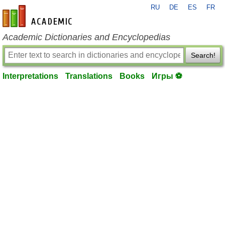
RU
DE
ES
FR
en-academic.com
Academic Dictionaries and Encyclopedias
Search!
Interpretations
Translations
Books
Игры ⚽