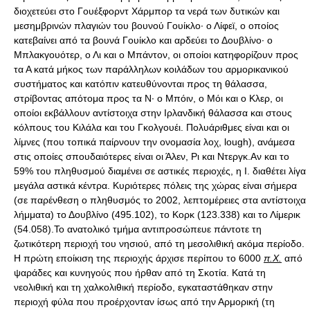
διοχετεύει στο Γουέξφορντ Xάρμπορ τα νερά των δυτικών και
μεσημβρινών πλαγιών του βουνού Γουίκλο· ο Λίφεϊ, ο οποίος
κατεβαίνει από τα βουνά Γουίκλο και αρδεύει το Δουβλίνο· ο
Mπλακγουότερ, ο Λι και ο Mπάντον, οι οποίοι κατηφορίζουν προς
τα Α κατά μήκος των παράλληλων κοιλάδων του αρμορικανικού
συστήματος και κατόπιν κατευθύνονται προς τη θάλασσα,
στρίβοντας απότομα προς τα Ν· ο Mπόιν, ο Mόι και ο Kλερ, οι
οποίοι εκβάλλουν αντίστοιχα στην Ιρλανδική θάλασσα και στους
κόλπους του Kιλάλα και του Γκολγουέι. Πολυάριθμες είναι και οι
λίμνες (που τοπικά παίρνουν την ονομασία λοχ, lough), ανάμεσα
στις οποίες σπουδαιότερες είναι οι Άλεν, Pι και Nτεργκ.Αν και το
59% του πληθυσμού διαμένει σε αστικές περιοχές, η Ι. διαθέτει λίγα
μεγάλα αστικά κέντρα. Κυριότερες πόλεις της χώρας είναι σήμερα
(σε παρένθεση ο πληθυσμός το 2002, λεπτομέρειες στα αντίστοιχα
λήμματα) το Δουβλίνο (495.102), το Κορκ (123.338) και το Λίμερικ
(54.058).Το ανατολικό τμήμα αντιπροσώπευε πάντοτε τη
ζωτικότερη περιοχή του νησιού, από τη μεσολιθική ακόμα περίοδο.
Η πρώτη εποίκιση της περιοχής άρχισε περίπου το 6000
π.Χ.
από
ψαράδες και κυνηγούς που ήρθαν από τη Σκοτία. Κατά τη
νεολιθική και τη χαλκολιθική περίοδο, εγκαταστάθηκαν στην
περιοχή φύλα που προέρχονταν ίσως από την Αρμορική (τη