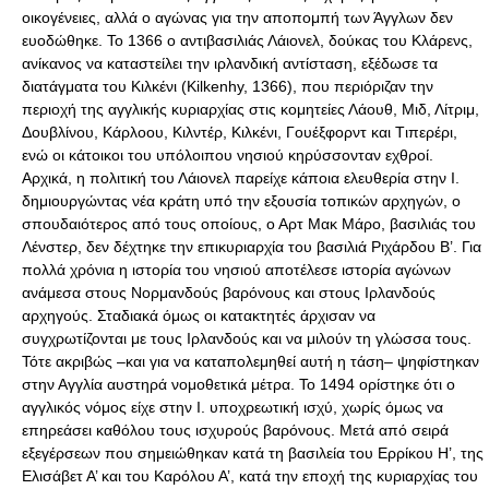
οικογένειες, αλλά ο αγώνας για την αποπομπή των Άγγλων δεν
ευοδώθηκε. Το 1366 ο αντιβασιλιάς Λάιονελ, δούκας του Κλάρενς,
ανίκανος να καταστείλει την ιρλανδική αντίσταση, εξέδωσε τα
διατάγματα του Kιλκένι (Kilkenhy, 1366), που περιόριζαν την
περιοχή της αγγλικής κυριαρχίας στις κομητείες Λάουθ, Mιδ, Λίτριμ,
Δουβλίνου, Kάρλοου, Kιλντέρ, Kιλκένι, Γουέξφορντ και Tιπερέρι,
ενώ οι κάτοικοι του υπόλοιπου νησιού κηρύσσονταν εχθροί.
Αρχικά, η πολιτική του Λάιονελ παρείχε κάποια ελευθερία στην Ι.
δημιουργώντας νέα κράτη υπό την εξουσία τοπικών αρχηγών, ο
σπουδαιότερος από τους οποίους, ο Αρτ Mακ Mάρο, βασιλιάς του
Λένστερ, δεν δέχτηκε την επικυριαρχία του βασιλιά Ριχάρδου Β’. Για
πολλά χρόνια η ιστορία του νησιού αποτέλεσε ιστορία αγώνων
ανάμεσα στους Νορμανδούς βαρόνους και στους Ιρλανδούς
αρχηγούς. Σταδιακά όμως οι κατακτητές άρχισαν να
συγχρωτίζονται με τους Ιρλανδούς και να μιλούν τη γλώσσα τους.
Τότε ακριβώς –και για να καταπολεμηθεί αυτή η τάση– ψηφίστηκαν
στην Αγγλία αυστηρά νομοθετικά μέτρα. Το 1494 ορίστηκε ότι ο
αγγλικός νόμος είχε στην Ι. υποχρεωτική ισχύ, χωρίς όμως να
επηρεάσει καθόλου τους ισχυρούς βαρόνους. Μετά από σειρά
εξεγέρσεων που σημειώθηκαν κατά τη βασιλεία του Ερρίκου Η’, της
Ελισάβετ Α’ και του Καρόλου Α’, κατά την εποχή της κυριαρχίας του